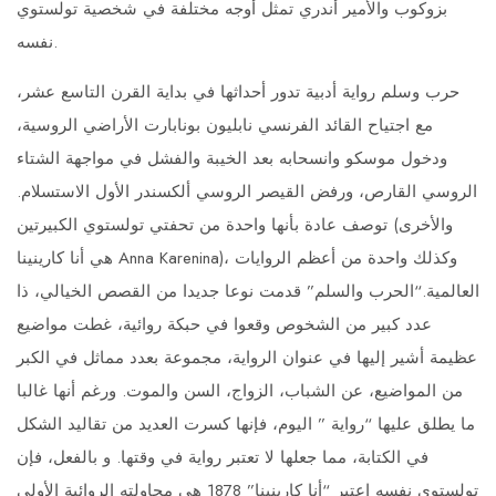
بزوكوب والأمير أندري تمثل أوجه مختلفة في شخصية تولستوي
نفسه.
حرب وسلم رواية أدبية تدور أحداثها في بداية القرن التاسع عشر،
مع اجتياح القائد الفرنسي نابليون بونابارت الأراضي الروسية،
ودخول موسكو وانسحابه بعد الخيبة والفشل في مواجهة الشتاء
الروسي القارص، ورفض القيصر الروسي ألكسندر الأول الاستسلام.
توصف عادة بأنها واحدة من تحفتي تولستوي الكبيرتين (والأخرى
هي أنا كارينينا Anna Karenina)، وكذلك واحدة من أعظم الروايات
العالمية.“الحرب والسلم” قدمت نوعا جديدا من القصص الخيالي، ذا
عدد كبير من الشخوص وقعوا في حبكة روائية، غطت مواضيع
عظيمة أشير إليها في عنوان الرواية، مجموعة بعدد مماثل في الكبر
من المواضيع، عن الشباب، الزواج، السن والموت. ورغم أنها غالبا
ما يطلق عليها “رواية ” اليوم، فإنها كسرت العديد من تقاليد الشكل
في الكتابة، مما جعلها لا تعتبر رواية في وقتها. و بالفعل، فإن
تولستوي نفسه اعتبر “أنا كارينينا” 1878 هي محاولته الروائية الأولى