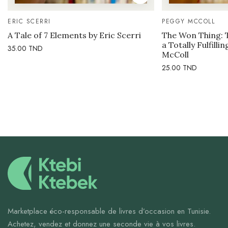
ERIC SCERRI
PEGGY MCCOLL
A Tale of 7 Elements by Eric Scerri
The Won Thing: 
a Totally Fulfilli
35.00
TND
McColl
25.00
TND
Marketplace éco-responsable de livres d’occasion en Tunisie.
Achetez, vendez et donnez une seconde vie à vos livres.