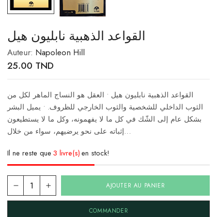
القواعد الذهبية نابليون هيل
Auteur:
Napoleon Hill
25.00
TND
القواعد الذهبية نابليون هيل • العقل هو النساج الماهر لكل من
الثوب الداخلي للشخصية والثوب الخارجي للظروف. • يميل البشر
بشكل عام إلى الشّك في كل ما لا يفهمونه، وكل ما لا يستطيعون
إثباته على نحو يرضيهم، سواء من خلال…
Il ne reste que
3 livre(s)
en stock!
AJOUTER AU PANIER
COMMANDER