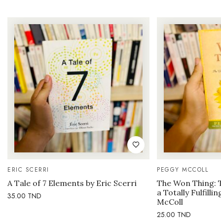
ERIC SCERRI
PEGGY MCCOLL
A Tale of 7 Elements by Eric Scerri
The Won Thing: 
a Totally Fulfilli
35.00
TND
McColl
25.00
TND