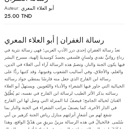
Auteur:
أبو العلاء المعري
25.00
TND
رسالة الغفران | أبو العلاء المعري
تعدُ رسالة الغفرانِ إحدى درر الأدبِ العربي؛ فهى رسالة نثرية في
رداءٍ روائيٍّ نقدي ولسانٍ فلسفي يجسدُ كوميديةً إلهية، مسرح البشر
فيها يكون الجنة والنار، وتضمُ هذه الرسالة آراء أبى العلاء في الدين،
والعلم، والأخلاق، وفي أساليب الشعوب وفنونها، وقد كتبها ردًّا على
رسالة ابن القارح الذي جعل منه فارسًا يمتطي جواد رسالته
الخيالية التي حاور فيها الشعراء والأدباء واللغويين. ويستهلُ أبو العلاء
رسالته بذكر الأثر الطيب لرسالة ابن القارح في نفسه، ثم يُطْلِقُ
العَنانَ لخياله الجامح؛ فيصفُ لنا المنزلة التي وصل لها ابن القارح
في الدار الآخرة، كما يصنفُ مراتب الشعراء في الجنة والنار بما
شفع لهم من أشعارٍ أنزلتهم منازل رياض الجنة كزهير بن أبي
سُلمى. فالخيالُ في هذه الرسالة مزينٌ ببريقٍ من هَدْيِّ الواقع، وهذا