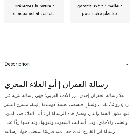
préservez la nature :
garantit un futur meilleur
chaque achat compte.
pour notre planète.
Description
رسالة الغفران | أبو العلاء المعري
تعدُ رسالة الغفرانِ إحدى درر الأدبِ العربي؛ فهى رسالة نثرية في
رداءٍ روائيٍّ نقدي ولسانٍ فلسفي يجسدُ كوميديةً إلهية، مسرح البشر
فيها يكون الجنة والنار، وتضمُ هذه الرسالة آراء أبى العلاء في الدين،
والعلم، والأخلاق، وفي أساليب الشعوب وفنونها، وقد كتبها ردًّا على
رسالة ابن القارح الذي جعل منه فارسًا يمتطي جواد رسالته