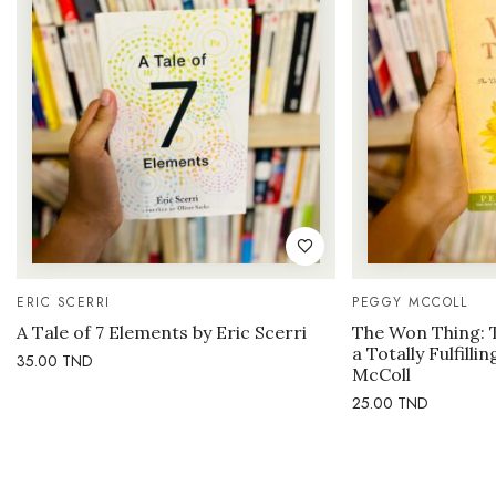
ERIC SCERRI
PEGGY MCCOLL
A Tale of 7 Elements by Eric Scerri
The Won Thing: 
a Totally Fulfilli
35.00
TND
McColl
25.00
TND