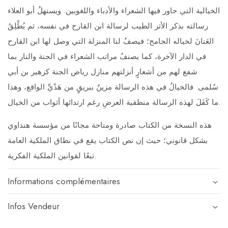
الخيالية التي حاور فيها الشعراء والأدباء واللغويين. ويستهلُ أبو العلاء
رسالته بذكر الأثر الطيب لرسالة ابن القارح في نفسه، ثم يُطْلِقُ
العَنانَ لخياله الجامح؛ فيصفُ لنا المنزلة التي وصل لها ابن القارح
في الدار الآخرة، كما يصنفُ مراتب الشعراء في الجنة والنار بما
شفع لهم من أشعارٍ أنزلتهم منازل رياض الجنة كزهير بن أبي
سُلمى. فالخيالُ في هذه الرسالة مزينٌ ببريقٍ من هَدْيِّ الواقع، وهذا
ما كَفَلَ لهذه الرسالة منطقية العرضِ رغم ارتدائها أثواب من الخيال.
هذه النسخة من الكتاب صادرة ومتاحة مجانًا من مؤسسة هنداوي
بشكل قانوني؛ حيث إن نص الكتاب يقع في نطاق الملكية العامة
تبعًا لقوانين الملكية الفكرية.
Informations complémentaires
Infos Vendeur