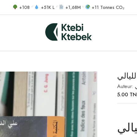
+108 •
+51K L •
+1,68M •
+11 Tonnes CO₂
ليالي
Auteur:
5.00
TN
الي