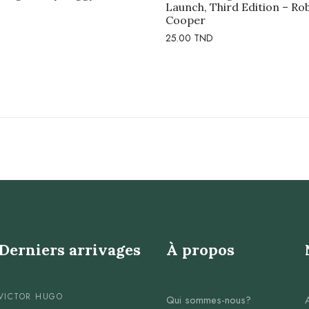
Launch, Third Edition – Ro
Cooper
25.00
TND
Derniers arrivages
À propos
VICTOR HUGO
Qui sommes-nous?