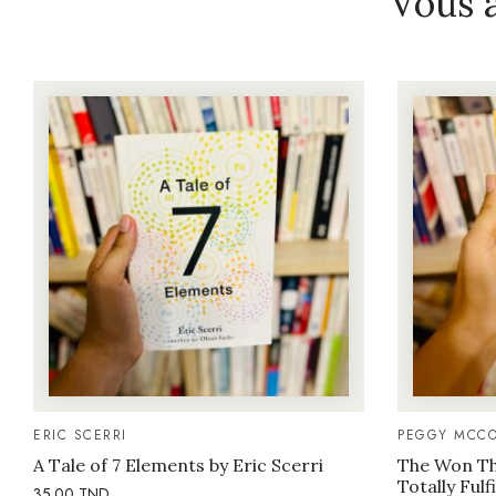
Vous 
ERIC SCERRI
PEGGY MCCO
A Tale of 7 Elements by Eric Scerri
The Won Thi
Totally Fulf
35.00
TND