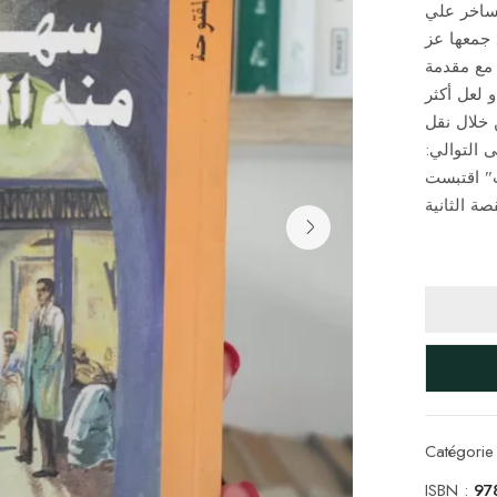
ساخر علي
 جمعها عز
دين المدني من الجرائد والمجلات القديمة وأصدرها عام 1969 مع مقدمة
 لعل أكثر
 خلال نقل
ى التوالي
” اقتبست
صة الثانية
Catégorie
ISBN :
97