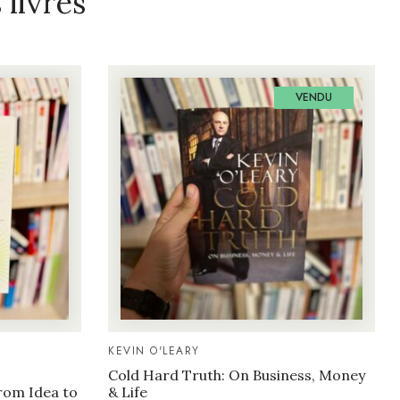
livres
VENDU
KEVIN O'LEARY
Cold Hard Truth: On Business, Money
rom Idea to
& Life