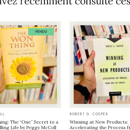
avez récemment consulté ces 
VENDU
LL
ROBERT G. COOPER
ng: The “One” Secret to a
Winning at New Products:
illing Life by Peggy McColl
Accelerating the Process f