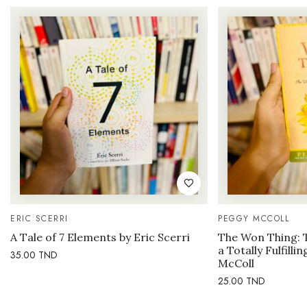
ERIC SCERRI
PEGGY MCCOLL
A Tale of 7 Elements by Eric Scerri
The Won Thing: 
a Totally Fulfilli
35.00
TND
McColl
25.00
TND