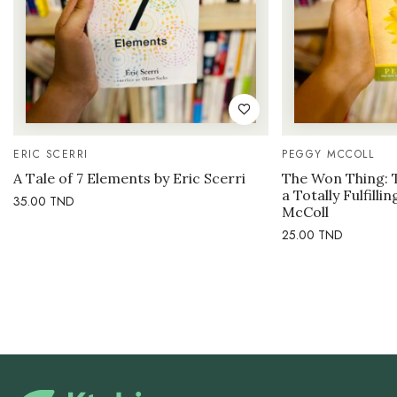
ERIC SCERRI
PEGGY MCCOLL
A Tale of 7 Elements by Eric Scerri
The Won Thing: 
a Totally Fulfilli
35.00
TND
McColl
25.00
TND