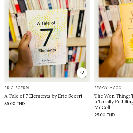
ERIC SCERRI
PEGGY MCCOLL
A Tale of 7 Elements by Eric Scerri
The Won Thing: 
a Totally Fulfilli
35.00
TND
McColl
25.00
TND