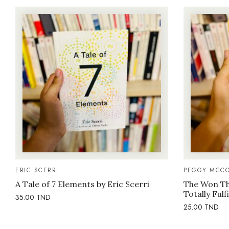
ERIC SCERRI
PEGGY MCCO
A Tale of 7 Elements by Eric Scerri
The Won Thi
Totally Fulf
35.00
TND
25.00
TND