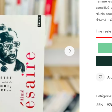
flamme es
constitué 
réunis sou
d’Aimé Cé
Il ne rest
Ajo
Catégorie
ISBN :
97