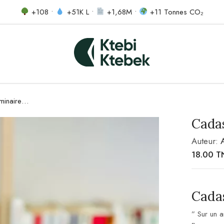
+108 •
+51K L •
+1,68M •
+11 Tonnes CO₂
minaire…
Cada
Auteur:
18.00
T
Cada
” Sur un 