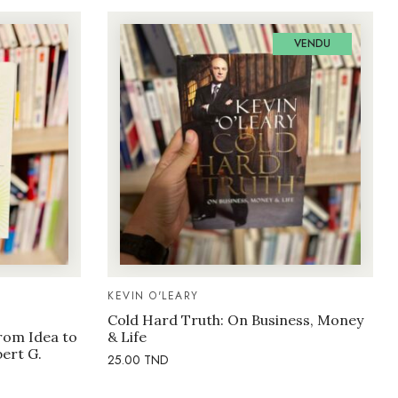
VENDU
KEVIN O'LEARY
Cold Hard Truth: On Business, Money
rom Idea to
& Life
bert G.
25.00
TND