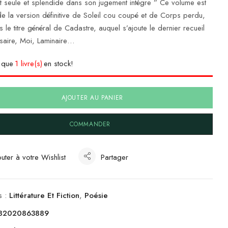
t seule et splendide dans son jugement intègre ” Ce volume est
de la version définitive de Soleil cou coupé et de Corps perdu,
s le titre général de Cadastre, auquel s’ajoute le dernier recueil
saire, Moi, Laminaire…
e que
1 livre(s)
en stock!
AJOUTER AU PANIER
COMMANDER
uter à votre Wishlist
Partager
s :
Littérature Et Fiction
,
Poésie
82020863889