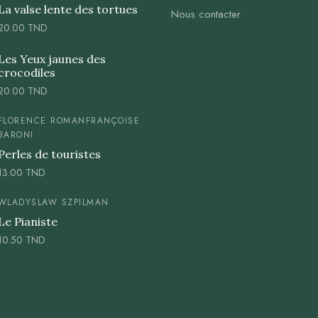
La valse lente des tortues
Nous contacter
20.00
TND
Les Yeux jaunes des
crocodiles
20.00
TND
FLORENCE ROMAN
FRANÇOISE
BARONI
Perles de touristes
13.00
TND
WLADYSLAW SZPILMAN
Le Pianiste
10.50
TND