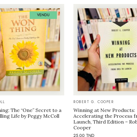
VENDU
LL
ROBERT G. COOPER
ng: The “One” Secret to a
Winning at New Products:
illing Life by Peggy McColl
Accelerating the Process f
Launch, Third Edition – Ro
Cooper
25.00
TND