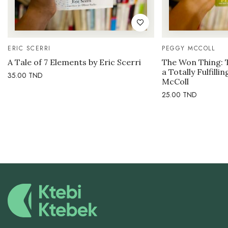
ERIC SCERRI
PEGGY MCCOLL
A Tale of 7 Elements by Eric Scerri
The Won Thing: 
a Totally Fulfilli
35.00
TND
McColl
25.00
TND