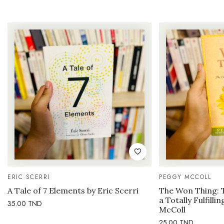
ERIC SCERRI
PEGGY MCCOLL
A Tale of 7 Elements by Eric Scerri
The Won Thing: 
a Totally Fulfilli
35.00
TND
McColl
25.00
TND