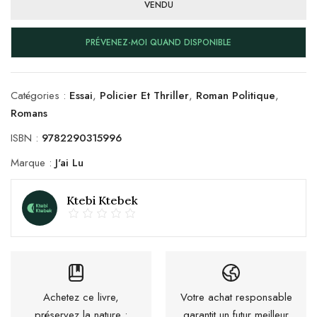
VENDU
PRÉVENEZ-MOI QUAND DISPONIBLE
Catégories :
Essai
,
Policier Et Thriller
,
Roman Politique
,
Romans
ISBN :
9782290315996
Marque :
J'ai Lu
Ktebi Ktebek
Achetez ce livre,
Votre achat responsable
préservez la nature :
garantit un futur meilleur