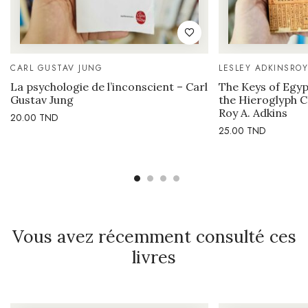
CARL GUSTAV JUNG
LESLEY ADKINS
ROY
La psychologie de l’inconscient – Carl
The Keys of Egyp
Gustav Jung
the Hieroglyph C
Roy A. Adkins
20.00
TND
25.00
TND
Vous avez récemment consulté ces
livres