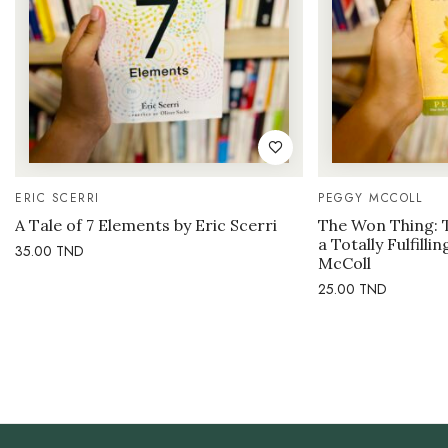
ERIC SCERRI
PEGGY MCCOLL
A Tale of 7 Elements by Eric Scerri
The Won Thing: 
a Totally Fulfilli
35.00
TND
McColl
25.00
TND