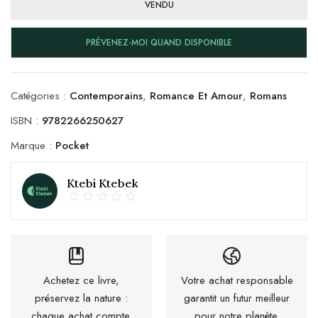
VENDU
PRÉVENEZ-MOI QUAND DISPONIBLE
Catégories :
Contemporains
,
Romance Et Amour
,
Romans
ISBN :
9782266250627
Marque :
Pocket
Ktebi Ktebek
Achetez ce livre,
Votre achat responsable
préservez la nature :
garantit un futur meilleur
chaque achat compte.
pour notre planète.