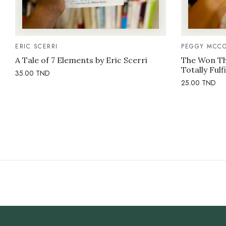
ERIC SCERRI
PEGGY MCCO
A Tale of 7 Elements by Eric Scerri
The Won Thi
Totally Fulf
35.00
TND
25.00
TND