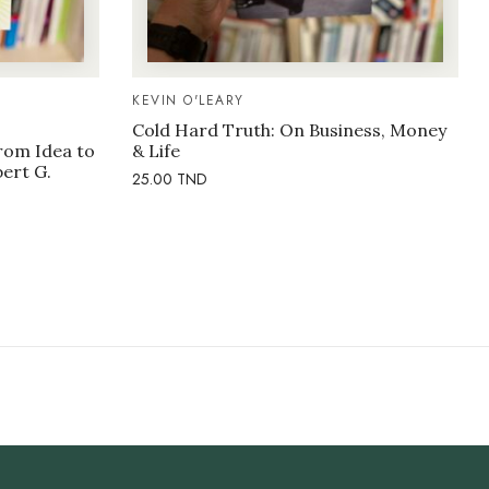
KEVIN O'LEARY
Cold Hard Truth: On Business, Money
rom Idea to
& Life
bert G.
25.00
TND