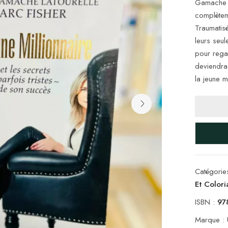
Gamache L
complètem
Traumatis
leurs seu
pour regar
deviendra 
la jeune mi
Catégorie
Et Color
ISBN :
97
Marque :