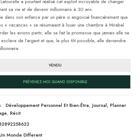
atourelle a pourtant réalisé cet exploit incroyable de changer
ent sa vie et de devenir millionnaire à 30 ans.
ée dans son enfance par un père si angoissé financièrement que
les « vacances » se résumaient à louer une chambre à Mirabel
der les avions partir, elle se fait la promesse que jamais elle ne
esclave de l’argent et que, le plus tôt possible, elle deviendra.
llionnaire.
VENDU
PRÉVENEZ-MOI QUAND DISPONIBLE
s :
Développement Personnel Et Bien-Être
,
Journal, Planner
iage
,
Récit
82892258622
Un Monde Different