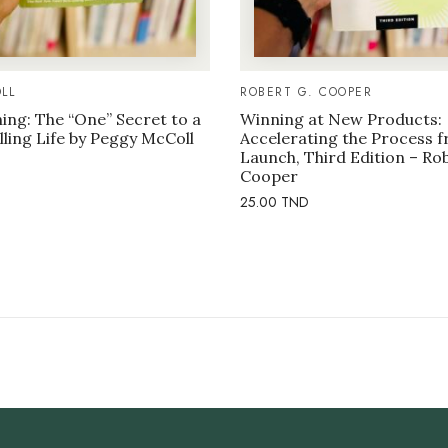
LL
ROBERT G. COOPER
ng: The “One” Secret to a
Winning at New Products:
illing Life by Peggy McColl
Accelerating the Process f
Launch, Third Edition – Ro
Cooper
25.00
TND