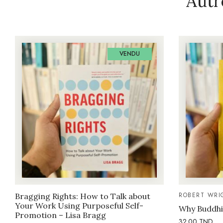
Autr
VENDU
ROBERT WRI
Bragging Rights: How to Talk about
Your Work Using Purposeful Self-
Why Buddhi
Promotion – Lisa Bragg
32.00
TND