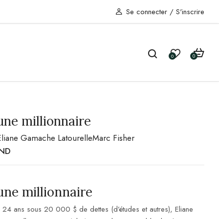
Se connecter
/
S'inscrire
0
0
une millionnaire
Eliane Gamache Latourelle
Marc Fisher
ND
une millionnaire
à 24 ans sous 20 000 $ de dettes (d’études et autres), Eliane