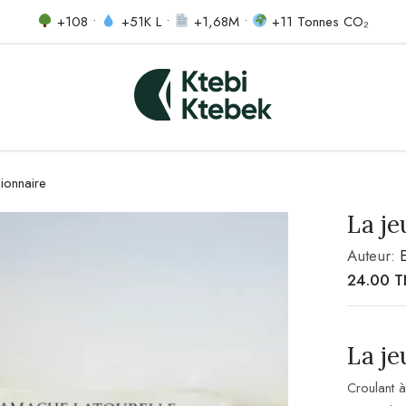
+108 •
+51K L •
+1,68M •
+11 Tonnes CO₂
lionnaire
La je
Auteur:
24.00
T
La je
Croulant 