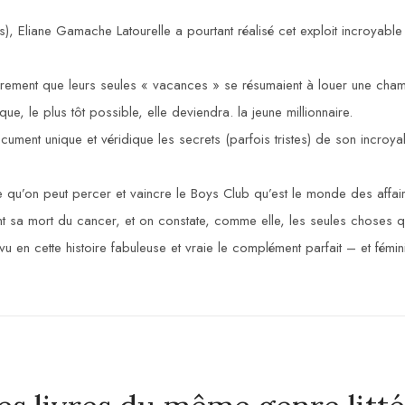
, Eliane Gamache Latourelle a pourtant réalisé cet exploit incroyable
ement que leurs seules « vacances » se résumaient à louer une chambr
, le plus tôt possible, elle deviendra. la jeune millionnaire.
document unique et véridique les secrets (parfois tristes) de son incro
ntre qu’on peut percer et vaincre le Boys Club qu’est le monde des af
t sa mort du cancer, et on constate, comme elle, les seules choses q
vu en cette histoire fabuleuse et vraie le complément parfait – et fémini