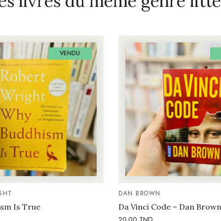
es livres du même genre litté
VENDU
GHT
DAN BROWN
sm Is True
Da Vinci Code – Dan Brow
20.00
TND