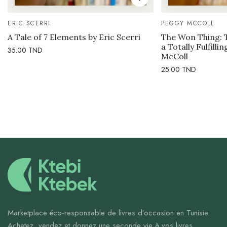
ERIC SCERRI
PEGGY MCCOLL
A Tale of 7 Elements by Eric Scerri
The Won Thing: 
a Totally Fulfilli
35.00
TND
McColl
25.00
TND
Marketplace éco-responsable de livres d’occasion en Tunisie.
Achetez, vendez et donnez une seconde vie à vos livres.