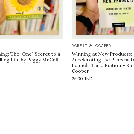
LL
ROBERT G. COOPER
ng: The “One” Secret to a
Winning at New Products:
illing Life by Peggy McColl
Accelerating the Process f
Launch, Third Edition – Ro
Cooper
25.00
TND