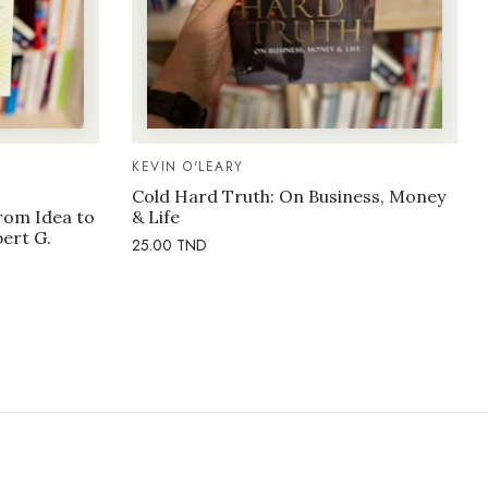
KEVIN O'LEARY
Cold Hard Truth: On Business, Money
rom Idea to
& Life
bert G.
25.00
TND