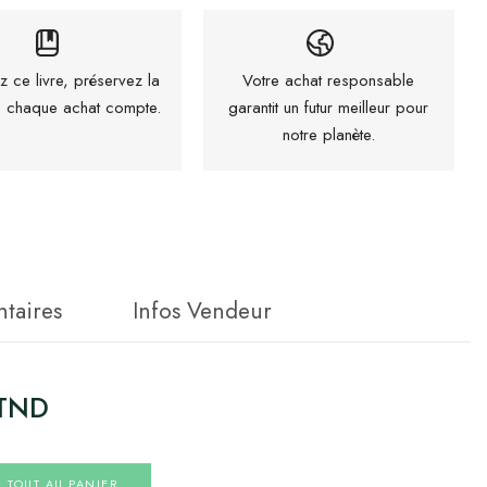
z ce livre, préservez la
Votre achat responsable
 : chaque achat compte.
garantit un futur meilleur pour
notre planète.
taires
Infos Vendeur
TND
R TOUT AU PANIER