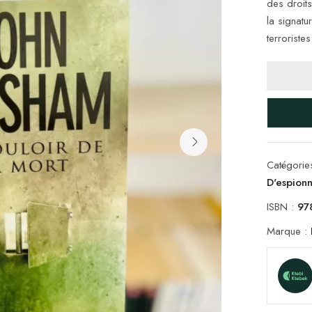
des droits
la signat
terroriste
Catégorie
D'espion
ISBN :
97
Marque :