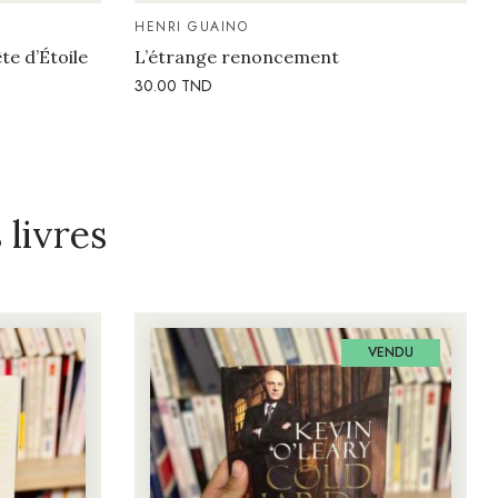
HENRI GUAINO
te d’Étoile
L’étrange renoncement
30.00
TND
livres
VENDU