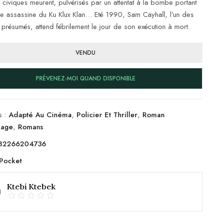
 civiques meurent, pulvérisés par un attentat à la bombe portant
ure assassine du Ku Klux Klan… Eté 1990, Sam Cayhall, l’un des
s présumés, attend fébrilement le jour de son exécution à mort.
VENDU
PRÉVENEZ-MOI QUAND DISPONIBLE
s :
Adapté Au Cinéma
,
Policier Et Thriller
,
Roman
nage
,
Romans
82266204736
Pocket
Ktebi Ktebek