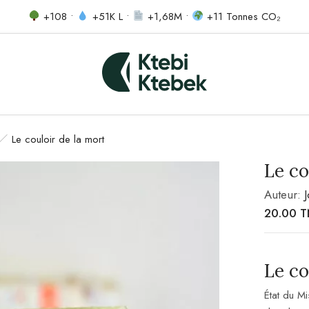
+108 •
+51K L •
+1,68M •
+11 Tonnes CO₂
Le couloir de la mort
Le co
Auteur:
20.00
T
Le co
État du Mi