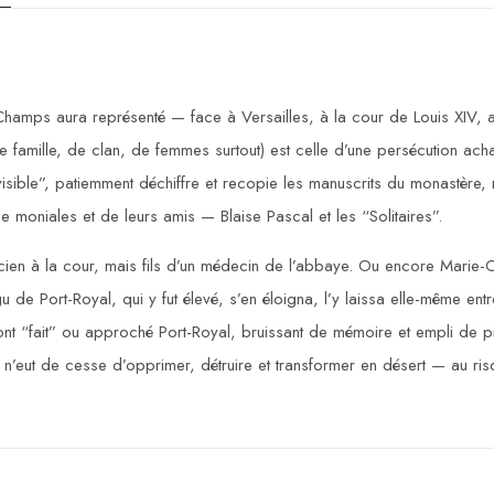
Champs aura représenté — face à Versailles, à la cour de Louis XIV, 
de famille, de clan, de femmes surtout) est celle d’une persécution ach
isible”, patiemment déchiffre et recopie les manuscrits du monastère,
e moniales et de leurs amis — Blaise Pascal et les “Solitaires”.
ien à la cour, mais fils d’un médecin de l’abbaye. Ou encore Marie-C
gu de Port-Royal, qui y fut élevé, s’en éloigna, l’y laissa elle-même ent
 ont “fait” ou approché Port-Royal, bruissant de mémoire et empli de 
 n’eut de cesse d’opprimer, détruire et transformer en désert — au ri