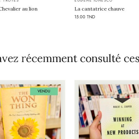
E TROYES
EUGÈNE IONESCO
Chevalier au lion
La cantatrice chauve
15.00
TND
avez récemment consulté ces 
VENDU