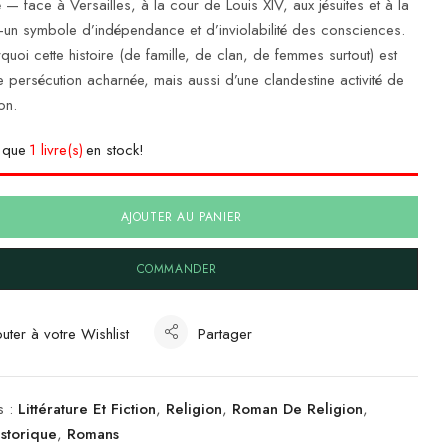
 — face à Versailles, à la cour de Louis XIV, aux jésuites et à la
un symbole d’indépendance et d’inviolabilité des consciences.
quoi cette histoire (de famille, de clan, de femmes surtout) est
e persécution acharnée, mais aussi d’une clandestine activité de
on.
e que
1 livre(s)
en stock!
AJOUTER AU PANIER
COMMANDER
uter à votre Wishlist
Partager
s :
Littérature Et Fiction
,
Religion
,
Roman De Religion
,
storique
,
Romans