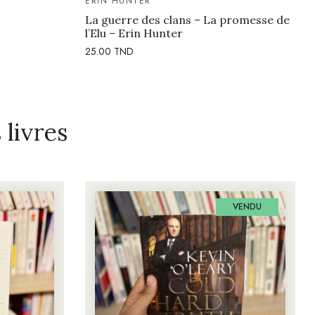
ERIN HUNTER
La guerre des clans – La promesse de
l’Elu – Erin Hunter
25.00
TND
livres
VENDU