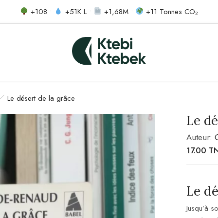
+108 •
+51K L •
+1,68M •
+11 Tonnes CO₂
Le désert de la grâce
Le dé
Auteur:
17.00
T
Le dé
Jusqu’à s