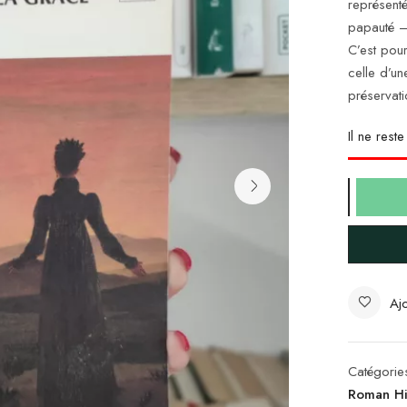
représenté
papauté —
C’est pour
celle d’un
préservati
Il ne rest
Ajo
Catégorie
Roman Hi