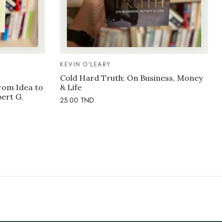
KEVIN O'LEARY
Cold Hard Truth: On Business, Money
rom Idea to
& Life
bert G.
25.00
TND