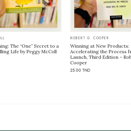
LL
ROBERT G. COOPER
ng: The “One” Secret to a
Winning at New Products:
illing Life by Peggy McColl
Accelerating the Process f
Launch, Third Edition – Ro
Cooper
25.00
TND