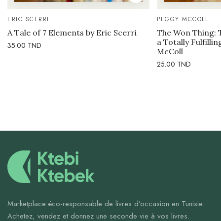
ERIC SCERRI
PEGGY MCCOLL
A Tale of 7 Elements by Eric Scerri
The Won Thing: 
a Totally Fulfilli
35.00
TND
McColl
25.00
TND
Marketplace éco-responsable de livres d’occasion en Tunisie.
Achetez, vendez et donnez une seconde vie à vos livres.