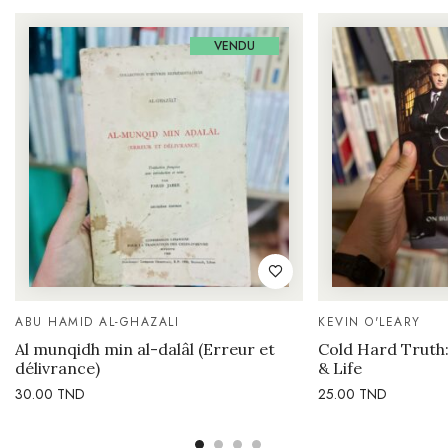
VENDU
ABU HAMID AL-GHAZALI
KEVIN O'LEARY
Al munqidh min al-dalâl (Erreur et
Cold Hard Truth
délivrance)
& Life
30.00
TND
25.00
TND