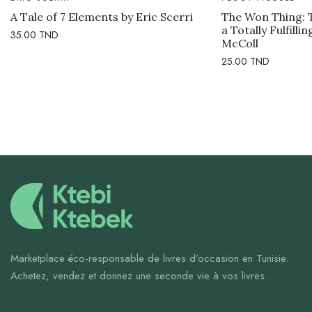
A Tale of 7 Elements by Eric Scerri
The Won Thing: 
a Totally Fulfilli
35.00
TND
McColl
25.00
TND
Marketplace éco-responsable de livres d’occasion en Tunisie.
Achetez, vendez et donnez une seconde vie à vos livres.