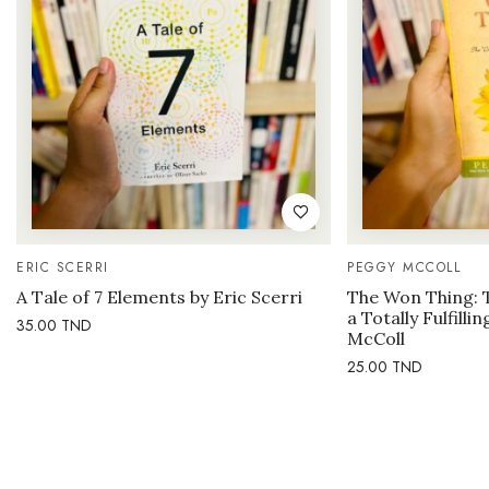
ERIC SCERRI
PEGGY MCCOLL
A Tale of 7 Elements by Eric Scerri
The Won Thing: 
a Totally Fulfilli
35.00
TND
McColl
25.00
TND