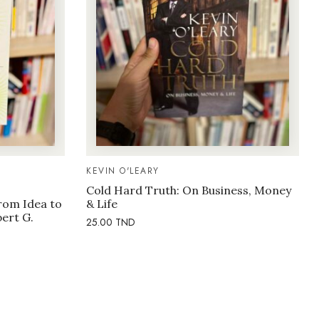
KEVIN O'LEARY
Cold Hard Truth: On Business, Money
rom Idea to
& Life
bert G.
25.00
TND