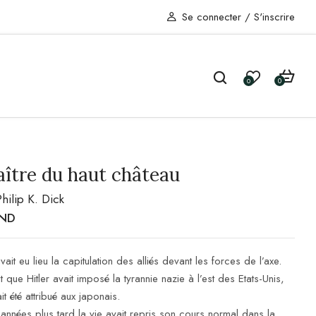
Se connecter
/
S'inscrire
0
0
ître du haut château
Philip K. Dick
ND
ait eu lieu la capitulation des alliés devant les forces de l’axe.
que Hitler avait imposé la tyrannie nazie à l’est des Etats-Unis,
ait été attribué aux japonais.
années plus tard la vie avait repris son cours normal dans la