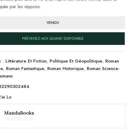
pée par les nippons.
VENDU
PRÉVENEZ-MOI QUAND DISPONIBLE
s :
Littérature Et Fiction
,
Politique Et Géopolitique
,
Roman
re
,
Roman Fantastique
,
Roman Historique
,
Roman Science-
omans
82290302484
J'ai Lu
MandaBooks