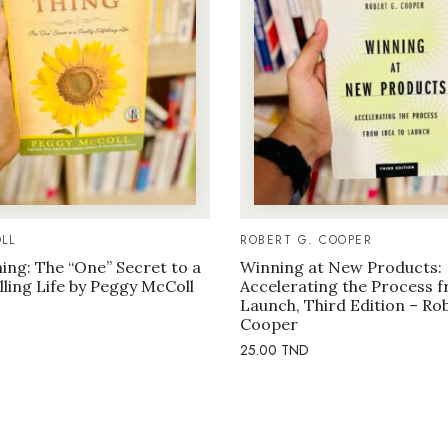
LL
ROBERT G. COOPER
ng: The “One” Secret to a
Winning at New Products:
illing Life by Peggy McColl
Accelerating the Process f
Launch, Third Edition – Ro
Cooper
25.00
TND