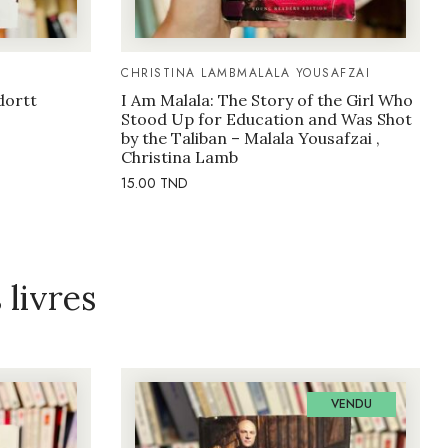
CHRISTINA LAMB
MALALA YOUSAFZAI
dortt
I Am Malala: The Story of the Girl Who
Stood Up for Education and Was Shot
by the Taliban – Malala Yousafzai ,
Christina Lamb
15.00
TND
livres
VENDU