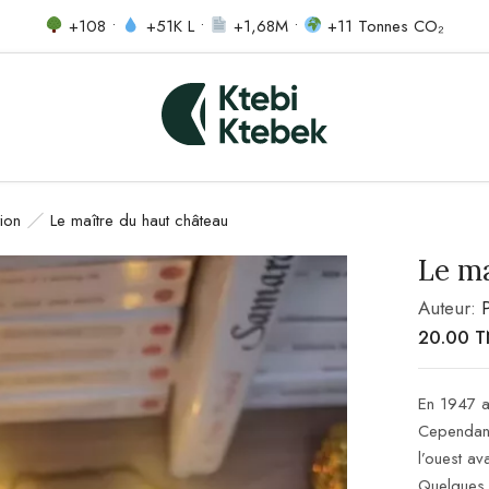
+108 •
+51K L •
+1,68M •
+11 Tonnes CO₂
ion
Le maître du haut château
Le ma
Auteur:
20.00
T
En 1947 av
Cependant 
l’ouest av
Quelques 