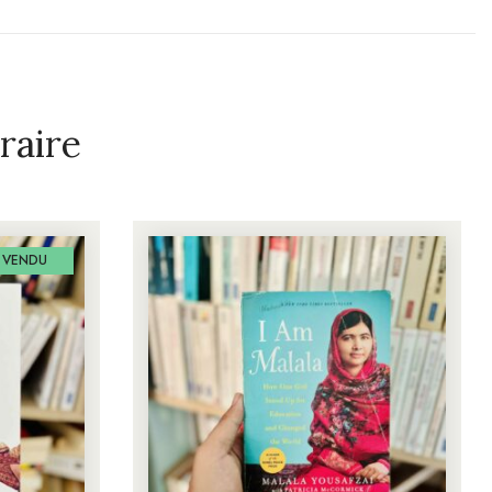
raire
VENDU