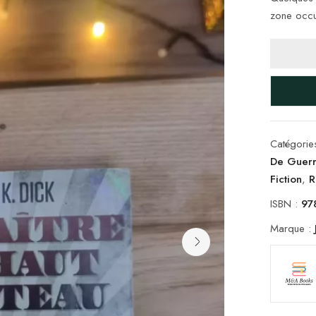
zone occu
Catégorie
De Guer
Fiction
,
R
ISBN :
97
Marque :