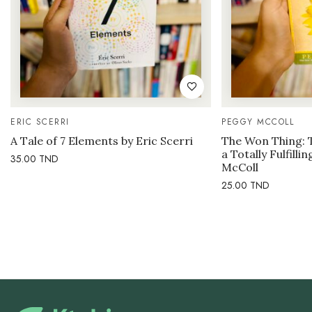
ERIC SCERRI
PEGGY MCCOLL
A Tale of 7 Elements by Eric Scerri
The Won Thing: 
a Totally Fulfilli
35.00
TND
McColl
25.00
TND