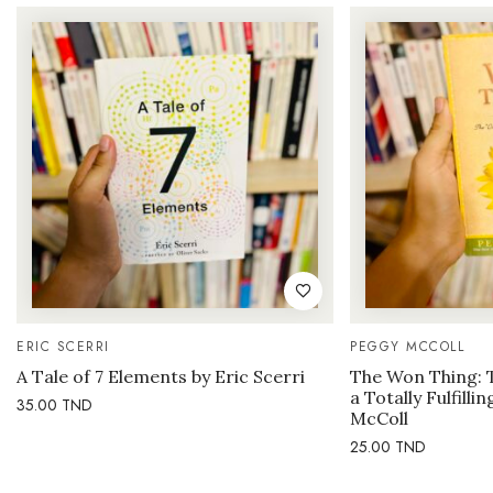
ERIC SCERRI
PEGGY MCCOLL
A Tale of 7 Elements by Eric Scerri
The Won Thing: 
a Totally Fulfilli
35.00
TND
McColl
25.00
TND