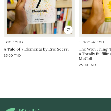
ERIC SCERRI
PEGGY MCCOLL
A Tale of 7 Elements by Eric Scerri
The Won Thing: 
a Totally Fulfilli
35.00
TND
McColl
25.00
TND