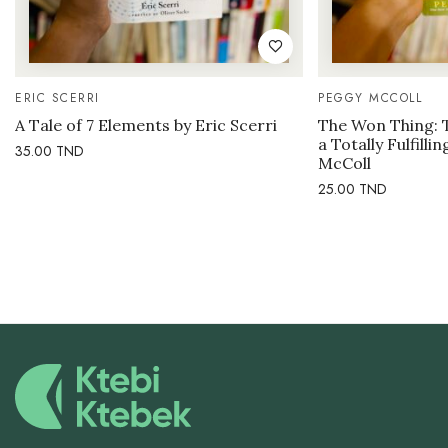
ERIC SCERRI
PEGGY MCCOLL
A Tale of 7 Elements by Eric Scerri
The Won Thing: 
a Totally Fulfilli
35.00
TND
McColl
25.00
TND