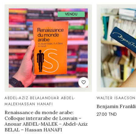
VENDU
ABDEL-AZIZ BELAL
ANOUAR ABDEL-
WALTER ISAACSON
MALEK
HASSAN HANAFI
Benjamin Frankli
Renaissance du monde arabe:
27.00
TND
Colloque interarabe de Louvain –
Anouar ABDEL-MALEK – Abdel-Aziz
BELAL – Hassan HANAFI