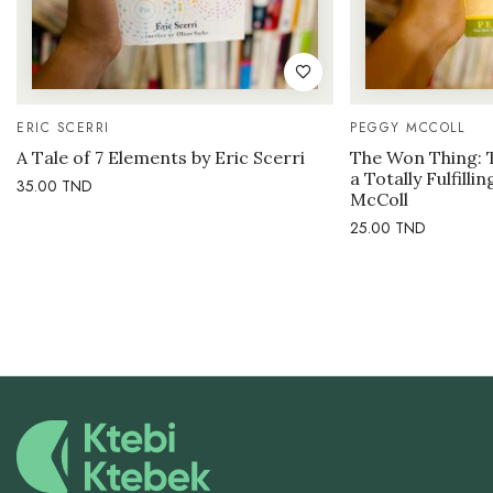
ERIC SCERRI
PEGGY MCCOLL
A Tale of 7 Elements by Eric Scerri
The Won Thing: 
a Totally Fulfilli
35.00
TND
McColl
25.00
TND