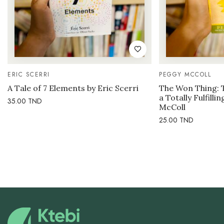
ERIC SCERRI
PEGGY MCCOLL
A Tale of 7 Elements by Eric Scerri
The Won Thing: 
a Totally Fulfilli
35.00
TND
McColl
25.00
TND