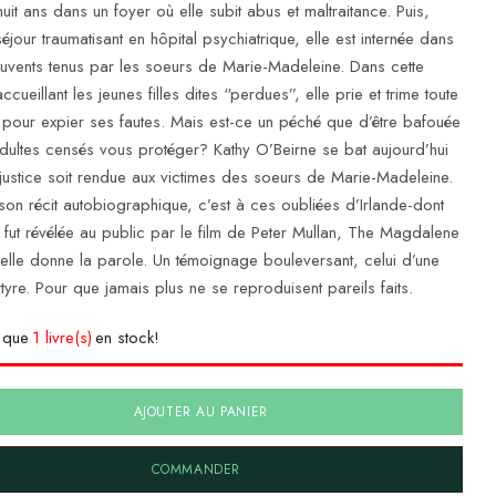
uit ans dans un foyer où elle subit abus et maltraitance. Puis,
éjour traumatisant en hôpital psychiatrique, elle est internée dans
uvents tenus par les soeurs de Marie-Madeleine. Dans cette
 accueillant les jeunes filles dites “perdues”, elle prie et trime toute
e pour expier ses fautes. Mais est-ce un péché que d’être bafouée
dultes censés vous protéger? Kathy O’Beirne se bat aujourd’hui
justice soit rendue aux victimes des soeurs de Marie-Madeleine.
son récit autobiographique, c’est à ces oubliées d’Irlande-dont
e fut révélée au public par le film de Peter Mullan, The Magdalene
’elle donne la parole. Un témoignage bouleversant, celui d’une
tyre. Pour que jamais plus ne se reproduisent pareils faits.
e que
1 livre(s)
en stock!
AJOUTER AU PANIER
COMMANDER