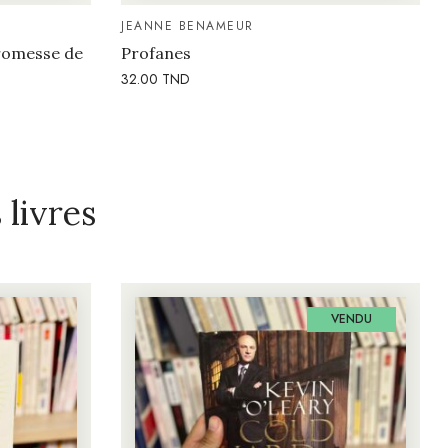
JEANNE BENAMEUR
promesse de
Profanes
32.00
TND
livres
VENDU