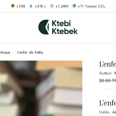
+108 •
+51K L •
+1,68M •
+11 Tonnes CO₂
phique
L’enfer de Kathy
L’enf
Auteur:
20.00
T
L’enf
Dublin, d