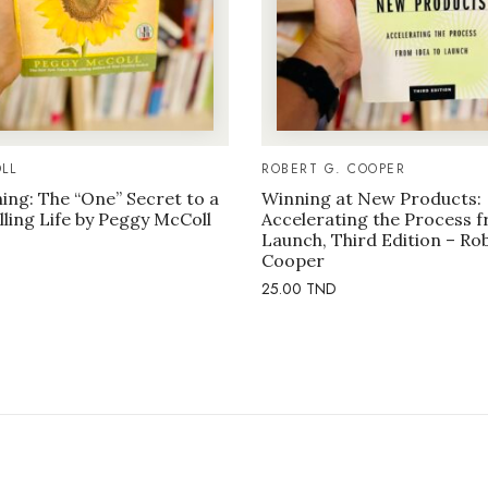
LL
ROBERT G. COOPER
ng: The “One” Secret to a
Winning at New Products:
illing Life by Peggy McColl
Accelerating the Process f
Launch, Third Edition – Ro
Cooper
25.00
TND