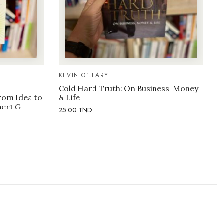
KEVIN O'LEARY
Cold Hard Truth: On Business, Money
rom Idea to
& Life
bert G.
25.00
TND