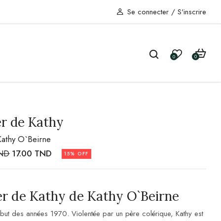
Se connecter
/
S'inscrire
0
0
er de Kathy
Kathy O`Beirne
ND
17.00
TND
15% OFF
er de Kathy de Kathy O`Beirne
ébut des années 1970. Violentée par un père colérique, Kathy est