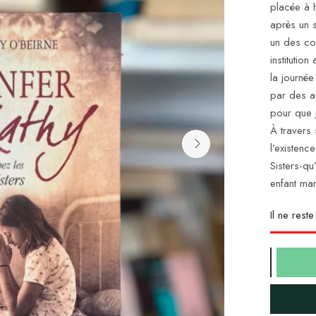
placée à h
après un s
un des co
institution
la journé
par des a
pour que 
À travers 
l’existenc
Sisters-qu
enfant mar
Il ne rest