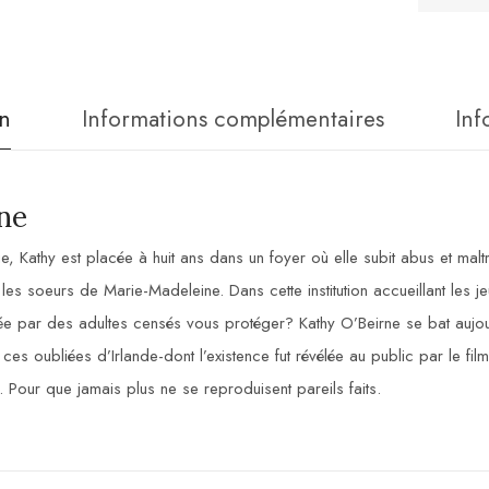
n
Informations complémentaires
Inf
ne
 Kathy est placée à huit ans dans un foyer où elle subit abus et maltra
es soeurs de Marie-Madeleine. Dans cette institution accueillant les jeun
ée par des adultes censés vous protéger? Kathy O’Beirne se bat aujou
ces oubliées d’Irlande-dont l’existence fut révélée au public par le fi
 Pour que jamais plus ne se reproduisent pareils faits.