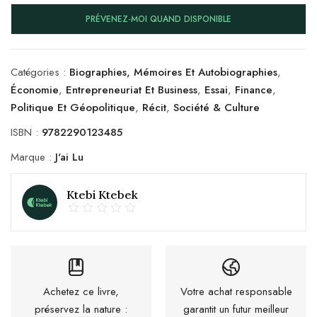
PRÉVENEZ-MOI QUAND DISPONIBLE
Catégories :
Biographies, Mémoires Et Autobiographies
,
Économie
,
Entrepreneuriat Et Business
,
Essai
,
Finance
,
Politique Et Géopolitique
,
Récit
,
Société & Culture
ISBN :
9782290123485
Marque :
J'ai Lu
Ktebi Ktebek
Achetez ce livre,
Votre achat responsable
préservez la nature :
garantit un futur meilleur