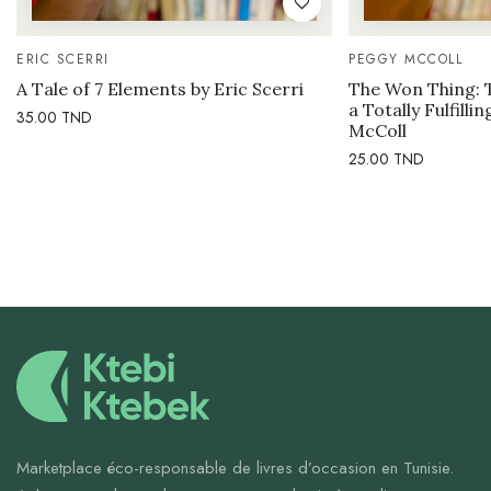
ERIC SCERRI
PEGGY MCCOLL
A Tale of 7 Elements by Eric Scerri
The Won Thing: 
a Totally Fulfilli
35.00
TND
McColl
25.00
TND
Marketplace éco-responsable de livres d’occasion en Tunisie.