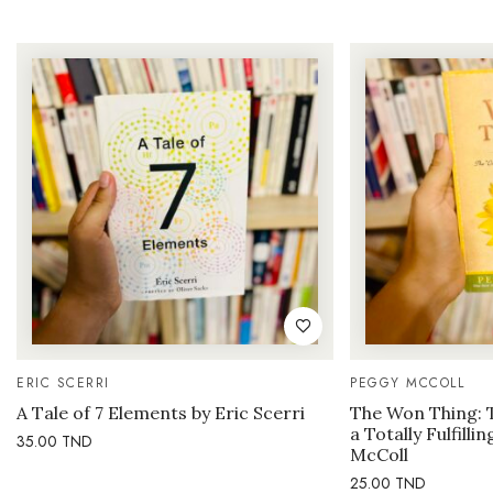
ERIC SCERRI
PEGGY MCCOLL
A Tale of 7 Elements by Eric Scerri
The Won Thing: 
a Totally Fulfilli
35.00
TND
McColl
25.00
TND