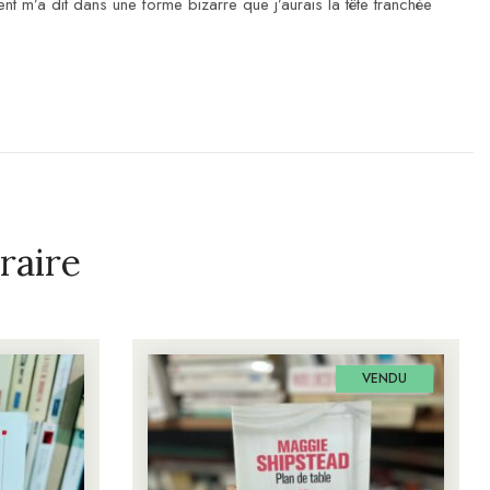
nt m’a dit dans une forme bizarre que j’aurais la tête tranchée
raire
VENDU