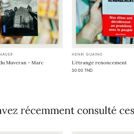
NAUER
HENRI GUAINO
du Muveran – Marc
L’étrange renoncement
30.00
TND
avez récemment consulté ces 