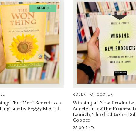
VENDU
LL
ROBERT G. COOPER
ng: The “One” Secret to a
Winning at New Products:
illing Life by Peggy McColl
Accelerating the Process f
Launch, Third Edition – Ro
Cooper
25.00
TND