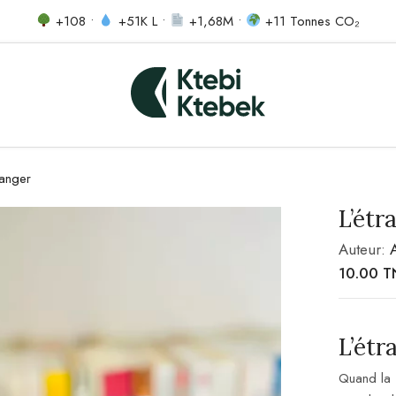
+108 •
+51K L •
+1,68M •
+11 Tonnes CO₂
ranger
L’étr
Auteur:
10.00
T
L’étr
Quand la s