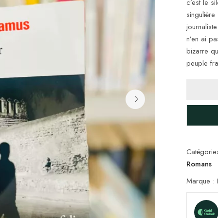
c’est le s
singulière
journalist
n’en ai p
bizarre qu
peuple fr
Catégorie
Romans
Marque :