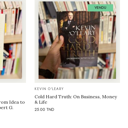
VENDU
KEVIN O'LEARY
Cold Hard Truth: On Business, Money
rom Idea to
& Life
bert G.
25.00
TND