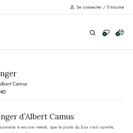
Se connecter
/
S'inscrire
0
0
anger
Albert Camus
ND
anger d’Albert Camus
onnerie a encore retenti, que la porte du box s’est ouverte,