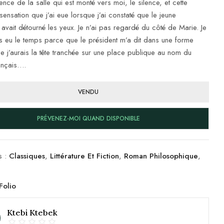
ilence de la salle qui est monté vers moi, le silence, et cette
 sensation que j’ai eue lorsque j’ai constaté que le jeune
e avait détourné les yeux. Je n’ai pas regardé du côté de Marie. Je
as eu le temps parce que le président m’a dit dans une forme
e j’aurais la tête tranchée sur une place publique au nom du
ançais….
VENDU
PRÉVENEZ-MOI QUAND DISPONIBLE
s :
Classiques
,
Littérature Et Fiction
,
Roman Philosophique
,
Folio
Ktebi Ktebek