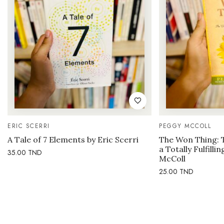
ERIC SCERRI
PEGGY MCCOLL
A Tale of 7 Elements by Eric Scerri
The Won Thing: 
a Totally Fulfilli
35.00
TND
McColl
25.00
TND