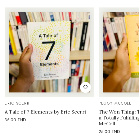
ERIC SCERRI
PEGGY MCCOLL
A Tale of 7 Elements by Eric Scerri
The Won Thing: 
a Totally Fulfilli
35.00
TND
McColl
25.00
TND