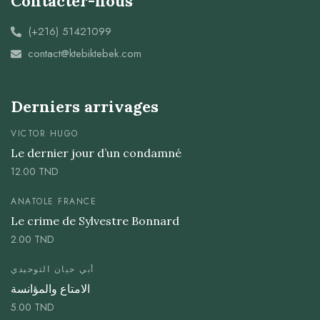
Contacter-nous
(+216) 51421099
contact@ktebiktebek.com
Derniers arrivages
VICTOR HUGO
Le dernier jour d’un condamné
12.00
TND
ANATOLE FRANCE
Le crime de Sylvestre Bonnard
2.00
TND
أبي حيان التوحيدي
الامتاع والمؤانسة
5.00
TND