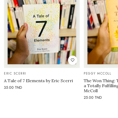
ERIC SCERRI
PEGGY MCCOLL
A Tale of 7 Elements by Eric Scerri
The Won Thing: 
a Totally Fulfilli
35.00
TND
McColl
25.00
TND