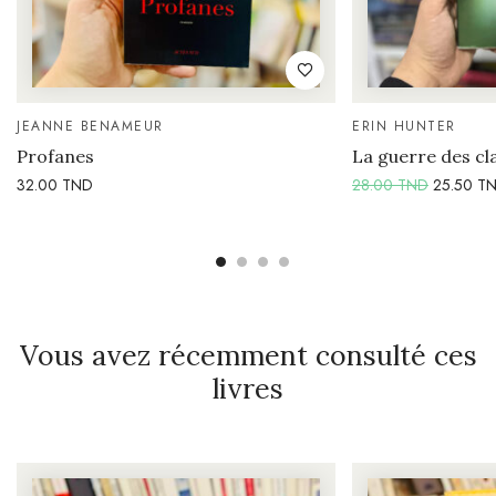
JEANNE BENAMEUR
ERIN HUNTER
Profanes
La guerre des c
32.00
TND
28.00
TND
25.50
T
Vous avez récemment consulté ces
livres