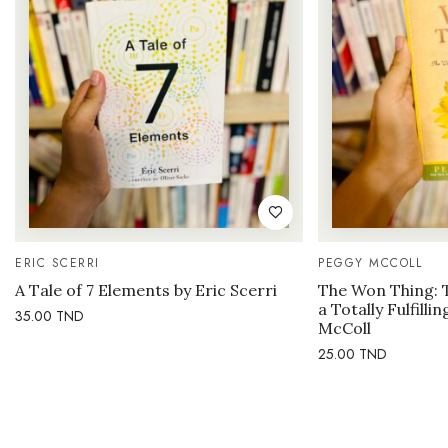
ERIC SCERRI
PEGGY MCCOLL
A Tale of 7 Elements by Eric Scerri
The Won Thing: 
a Totally Fulfilli
35.00
TND
McColl
25.00
TND