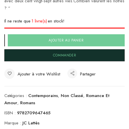
avec deux cent vingt-sept autres vies.Combien valurent les nôtres
? “
Il ne reste que
1 livre(s)
en stock!
AJOUTER AU PANIER
COMMANDER
Ajouter à votre Wishlist
Partager
Catégories :
Contemporains
,
Non Classé
,
Romance Et
Amour
,
Romans
ISBN :
9782709647465
Marque :
JC Lattès