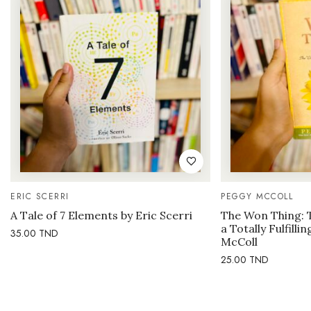
ERIC SCERRI
PEGGY MCCOLL
A Tale of 7 Elements by Eric Scerri
The Won Thing: 
a Totally Fulfilli
35.00
TND
McColl
25.00
TND