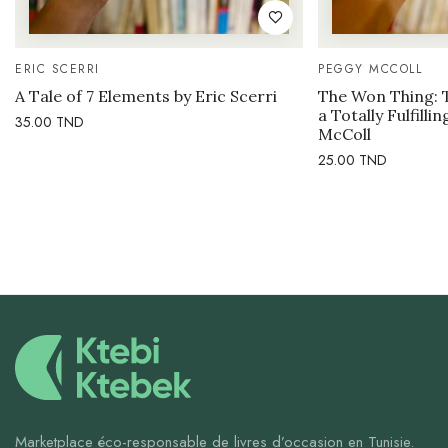
ERIC SCERRI
PEGGY MCCOLL
A Tale of 7 Elements by Eric Scerri
The Won Thing: 
a Totally Fulfilli
35.00
TND
McColl
25.00
TND
Marketplace éco-responsable de livres d’occasion en Tunisie.