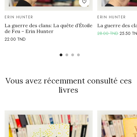
ERIN HUNTER
ERIN HUNTER
La guerre des clans: La quête d’Étoile
La guerre des c
de Feu – Erin Hunter
28.00
TND
25.50
T
22.00
TND
Vous avez récemment consulté ces
livres