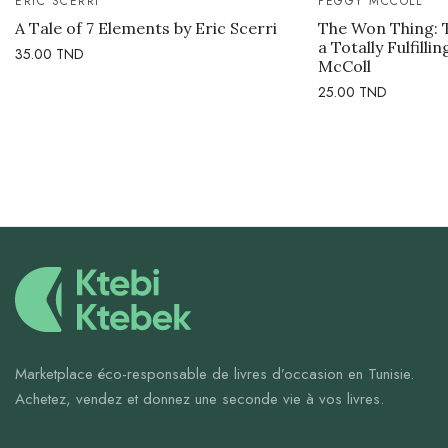
ERIC SCERRI
PEGGY MCCOLL
A Tale of 7 Elements by Eric Scerri
The Won Thing: 
a Totally Fulfilli
35.00
TND
McColl
25.00
TND
Marketplace éco-responsable de livres d’occasion en Tunisie.
Achetez, vendez et donnez une seconde vie à vos livres.