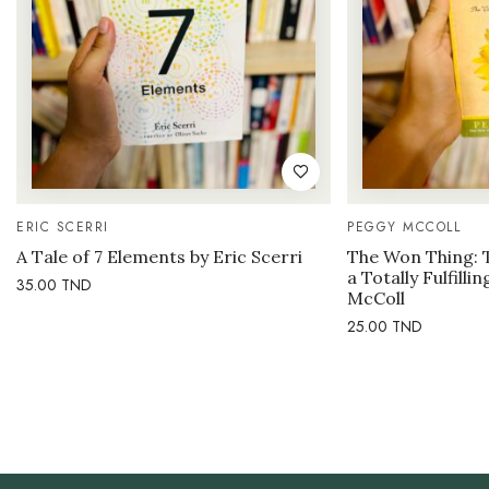
ERIC SCERRI
PEGGY MCCOLL
A Tale of 7 Elements by Eric Scerri
The Won Thing: 
a Totally Fulfilli
35.00
TND
McColl
25.00
TND