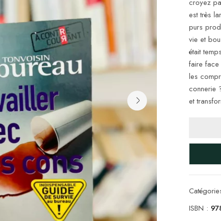
croyez pa
est très l
purs produ
vie et bou
était temp
faire fac
les compr
connerie 
et transfo
Catégorie
ISBN :
97