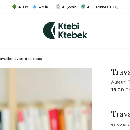
+108 •
+51K L •
+1,68M •
+11 Tonnes CO₂
availler avec des cons
Trava
Auteur:
15.00
T
Trava
es cons au