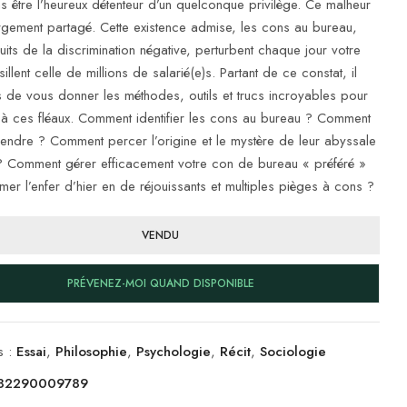
s être l’heureux détenteur d’un quelconque privilège. Ce malheur
argement partagé. Cette existence admise, les cons au bureau,
its de la discrimination négative, perturbent chaque jour votre
sillent celle de millions de salarié(e)s. Partant de ce constat, il
s de vous donner les méthodes, outils et trucs incroyables pour
e à ces fléaux. Comment identifier les cons au bureau ? Comment
endre ? Comment percer l’origine et le mystère de leur abyssale
? Comment gérer efficacement votre con de bureau « préféré »
rmer l’enfer d’hier en de réjouissants et multiples pièges à cons ?
VENDU
PRÉVENEZ-MOI QUAND DISPONIBLE
s :
Essai
,
Philosophie
,
Psychologie
,
Récit
,
Sociologie
82290009789