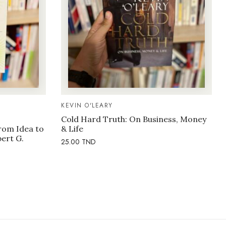
KEVIN O'LEARY
Cold Hard Truth: On Business, Money
rom Idea to
& Life
bert G.
25.00
TND