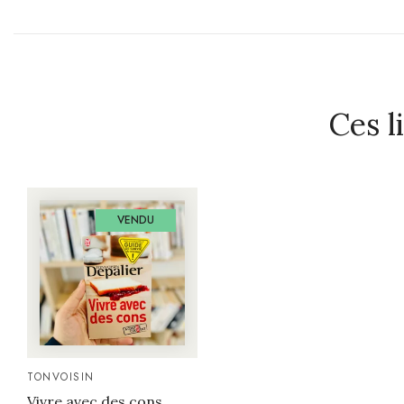
Ces l
VENDU
TONVOISIN
Vivre avec des cons