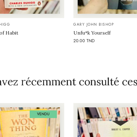
HIGG
GARY JOHN BISHOP
of Habit
Unfu*k Yourself
20.00
TND
avez récemment consulté ces 
VENDU