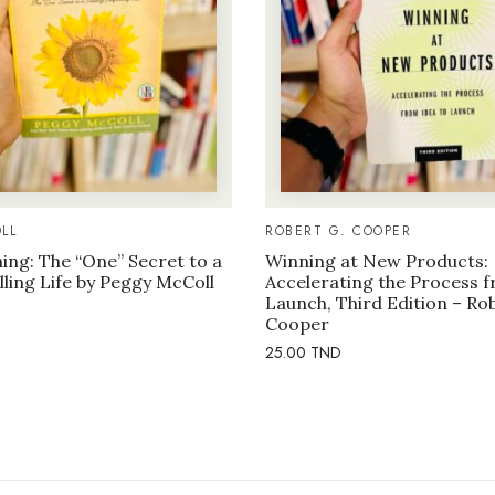
LL
ROBERT G. COOPER
ng: The “One” Secret to a
Winning at New Products:
illing Life by Peggy McColl
Accelerating the Process f
Launch, Third Edition – Ro
Cooper
25.00
TND