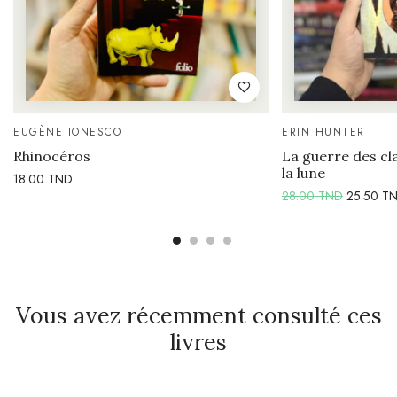
EUGÈNE IONESCO
ERIN HUNTER
Rhinocéros
La guerre des cl
la lune
18.00
TND
28.00
TND
25.50
T
Vous avez récemment consulté ces
livres