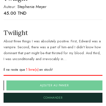
Auteur:
Stephenie Meyer
45.00
TND
Twilight
About three things I was absolutely positive. First, Edward was a
vampire. Second, there was a part of him-and I didn’t know how
dominant that part might be-that thirsted for my blood. And third,
I was unconditionally and irrevocably in…
Il ne reste que
1 livre(s)
en stock!
AJOUTER AU PANIER
COMMANDER