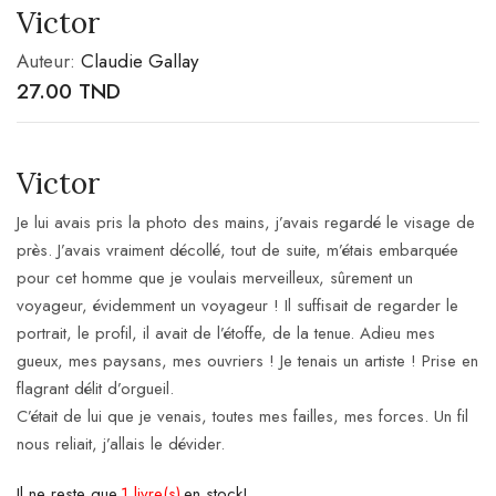
Victor
Auteur:
Claudie Gallay
27.00
TND
Victor
Je lui avais pris la photo des mains, j’avais regardé le visage de
près. J’avais vraiment décollé, tout de suite, m’étais embarquée
pour cet homme que je voulais merveilleux, sûrement un
voyageur, évidemment un voyageur ! Il suffisait de regarder le
portrait, le profil, il avait de l’étoffe, de la tenue. Adieu mes
gueux, mes paysans, mes ouvriers ! Je tenais un artiste ! Prise en
flagrant délit d’orgueil.
C’était de lui que je venais, toutes mes failles, mes forces. Un fil
nous reliait, j’allais le dévider.
Il ne reste que
1 livre(s)
en stock!