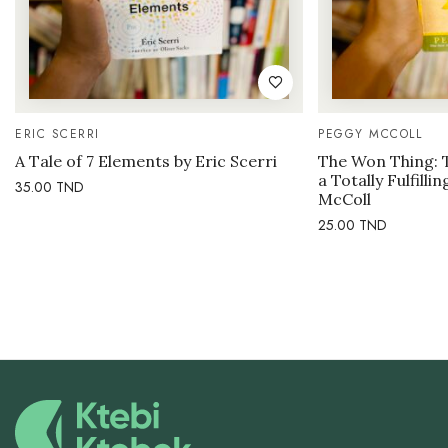
ERIC SCERRI
PEGGY MCCOLL
A Tale of 7 Elements by Eric Scerri
The Won Thing: 
a Totally Fulfilli
35.00
TND
McColl
25.00
TND