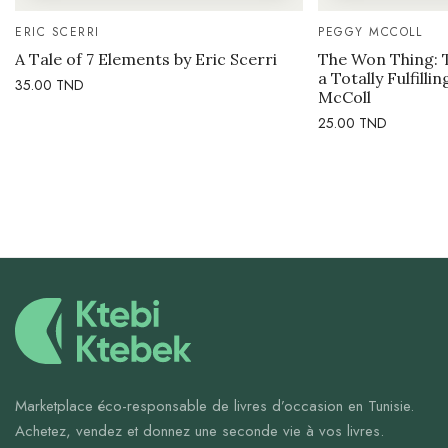
ERIC SCERRI
PEGGY MCCOLL
A Tale of 7 Elements by Eric Scerri
The Won Thing: 
a Totally Fulfilli
35.00
TND
McColl
25.00
TND
Marketplace éco-responsable de livres d’occasion en Tunisie.
Achetez, vendez et donnez une seconde vie à vos livres.