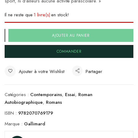
sport, ni d’ailleurs aucune activité parascolaire. »
Il ne reste que
1 livre(s)
en stock!
AJOUTER AU PANIER
COMMANDER
Ajouter à votre Wishlist
Partager
Catégories :
Contemporains
,
Essai
,
Roman
Autobiographique
,
Romans
ISBN :
9782070769179
Marque :
Gallimard