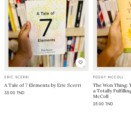
ERIC SCERRI
PEGGY MCCOLL
A Tale of 7 Elements by Eric Scerri
The Won Thing: 
a Totally Fulfilli
35.00
TND
McColl
25.00
TND