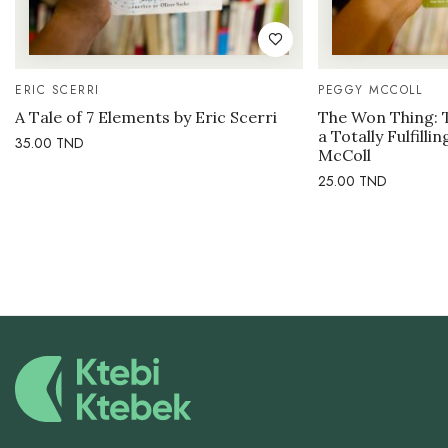
ERIC SCERRI
PEGGY MCCOLL
A Tale of 7 Elements by Eric Scerri
The Won Thing: 
a Totally Fulfilli
35.00
TND
McColl
25.00
TND