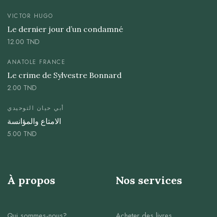
VICTOR HUGO
Le dernier jour d’un condamné
12.00
TND
ANATOLE FRANCE
Le crime de Sylvestre Bonnard
2.00
TND
أبي حيان التوحيدي
الامتاع والمؤانسة
5.00
TND
À propos
Nos services
Qui sommes-nous?
Acheter des livres