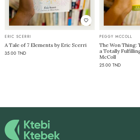
ERIC SCERRI
PEGGY MCCOLL
A Tale of 7 Elements by Eric Scerri
The Won Thing: 
a Totally Fulfilli
35.00
TND
McColl
25.00
TND