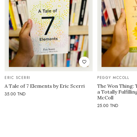
ERIC SCERRI
PEGGY MCCOLL
A Tale of 7 Elements by Eric Scerri
The Won Thing: 
a Totally Fulfilli
35.00
TND
McColl
25.00
TND